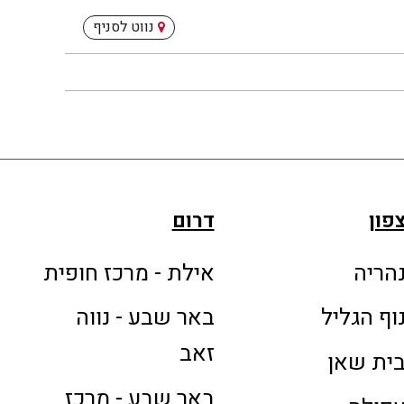
נווט לסניף
פון
דרום
הריה
אילת - מרכז חופית
וף הגליל
באר שבע - נווה
זאב
ית שאן
באר שבע - מרכז