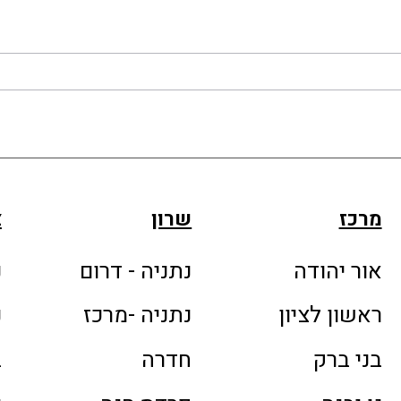
מרכז
שרון
צ
אור יהודה
נתניה - דרום
נ
ראשון לציון
נתניה -מרכז
נ
בני ברק
חדרה
ב